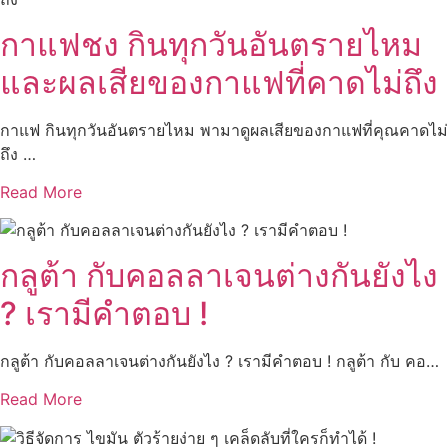
กาแฟชง กินทุกวันอันตรายไหม
และผลเสียของกาแฟที่คาดไม่ถึง
กาแฟ กินทุกวันอันตรายไหม พามาดูผลเสียของกาแฟที่คุณคาดไม่
ถึง …
Read More
กลูต้า กับคอลลาเจนต่างกันยังไง
? เรามีคําตอบ !
กลูต้า กับคอลลาเจนต่างกันยังไง ? เรามีคําตอบ ! กลูต้า กับ คอ…
Read More