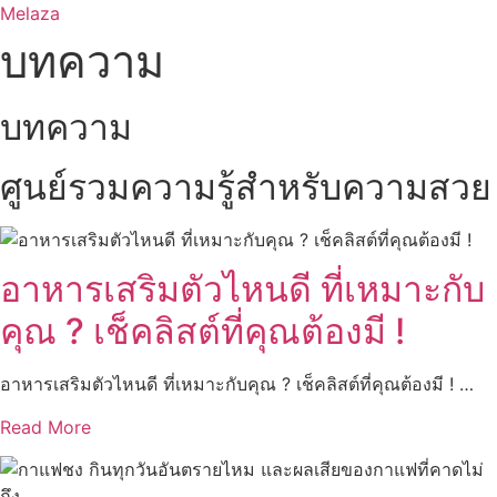
Skip
Melaza
to
บทความ
content
บทความ
ศูนย์รวมความรู้สำหรับความสวย
อาหารเสริมตัวไหนดี ที่เหมาะกับ
คุณ ? เช็คลิสต์ที่คุณต้องมี !​
อาหารเสริมตัวไหนดี ที่เหมาะกับคุณ ? เช็คลิสต์ที่คุณต้องมี ! …
Read More