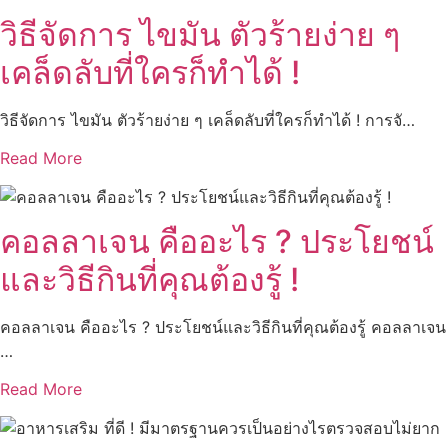
วิธีจัดการ ไขมัน ตัวร้ายง่าย ๆ
เคล็ดลับที่ใครก็ทำได้ !
วิธีจัดการ ไขมัน ตัวร้ายง่าย ๆ เคล็ดลับที่ใครก็ทำได้ ! การจั…
Read More
คอลลาเจน คืออะไร ? ประโยชน์
และวิธีกินที่คุณต้องรู้ !
คอลลาเจน คืออะไร ? ประโยชน์และวิธีกินที่คุณต้องรู้ คอลลาเจน
…
Read More