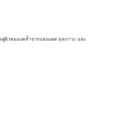
ฟื้นฟูผิวหมองคล้ำจากแสงแดด มลภาวะ และ