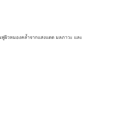
ฟื้นฟูผิวหมองคล้ำจากแสงแดด มลภาวะ และ