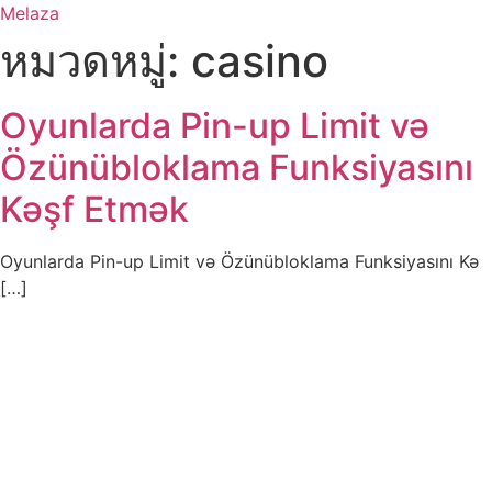
Skip
Melaza
to
หมวดหมู่:
casino
content
Oyunlarda Pin-up Limit və
Özünübloklama Funksiyasını
Kəşf Etmək
Oyunlarda Pin-up Limit və Özünübloklama Funksiyasını Kə
[…]