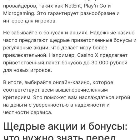
провайдеров, таких как NetEnt, Play’n Go и
Microgaming. Это гарантирует разнообразие и
интерес для игроков.
Не забывайте о бонусах и акциях. Надежные казино
часто предлагают щедрые приветственные бонусы и
регулярные акции, что делает игру более
привлекательной. Например, Casino X предлагает
приветственный пакет бонусов до 30 000 рублей
для новых игроков.
В итоге, выбирайте онлайн-казино, которое
соответствует всем вышеперечисленным
критериям. Это поможет вам наслаждаться игрой
на деньги с уверенностью в надежности и
честности сервиса.
Щедрые акции и бонусы:
что нужно знать перед