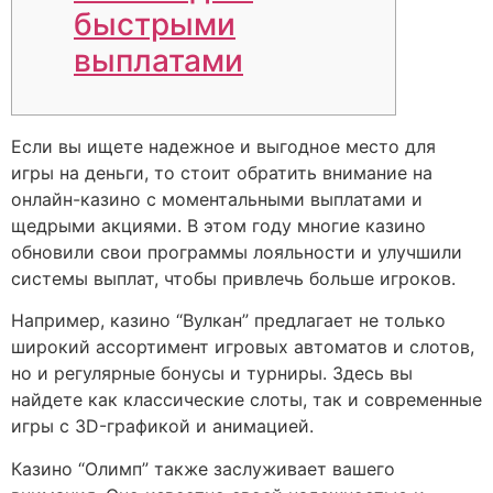
быстрыми
выплатами
Если вы ищете надежное и выгодное место для
игры на деньги, то стоит обратить внимание на
онлайн-казино с моментальными выплатами и
щедрыми акциями. В этом году многие казино
обновили свои программы лояльности и улучшили
системы выплат, чтобы привлечь больше игроков.
Например, казино “Вулкан” предлагает не только
широкий ассортимент игровых автоматов и слотов,
но и регулярные бонусы и турниры. Здесь вы
найдете как классические слоты, так и современные
игры с 3D-графикой и анимацией.
Казино “Олимп” также заслуживает вашего