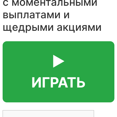
с моментальными
выплатами и
щедрыми акциями
▶️
ИГРАТЬ