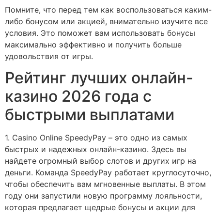
Помните, что перед тем как воспользоваться каким-
либо бонусом или акцией, внимательно изучите все
условия. Это поможет вам использовать бонусы
максимально эффективно и получить больше
удовольствия от игры.
Рейтинг лучших онлайн-
казино 2026 года с
быстрыми выплатами
1. Casino Online SpeedyPay – это одно из самых
быстрых и надежных онлайн-казино. Здесь вы
найдете огромный выбор слотов и других игр на
деньги. Команда SpeedyPay работает круглосуточно,
чтобы обеспечить вам мгновенные выплаты. В этом
году они запустили новую программу лояльности,
которая предлагает щедрые бонусы и акции для