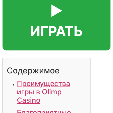
▶️
ИГРАТЬ
Содержимое
Преимущества
игры в Olimp
Casino
Благоприятные