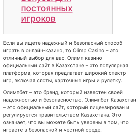
постоянных
игроков
Если вы ищете надежный и безопасный способ
играть в онлайн-казино, то Olimp Casino – это
отличный выбор для вас. Олимп казино
официальный сайт в Казахстане – это популярная
платформа, которая предлагает широкий спектр
игр, включая слоты, карточные игры и рулетку.
Олимпбет – это бренд, который известен своей
надежностью и безопасностью. Олимпбет Казахстан
– это официальный сайт, который лицензирован и
регулируется правительством Казахстана. Это
означает, что вы можете быть уверены в том, что
играете в безопасной и честной среде.