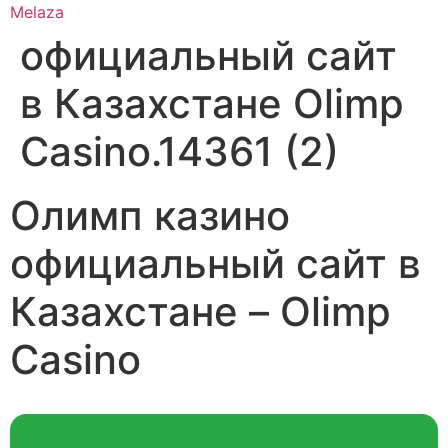
Skip
Melaza
to
официальный сайт
content
в Казахстане Olimp
Casino.14361 (2)
Олимп казино
официальный сайт в
Казахстане – Olimp
Casino