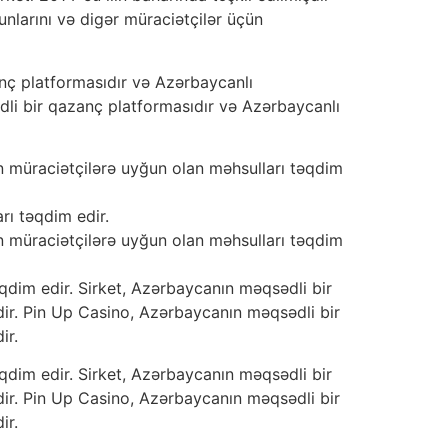
yunlarını və digər müraciətçilər üçün
nç platformasıdır və Azərbaycanlı
dli bir qazanç platformasıdır və Azərbaycanlı
n müraciətçilərə uyğun olan məhsulları təqdim
rı təqdim edir.
n müraciətçilərə uyğun olan məhsulları təqdim
qdim edir. Sirket, Azərbaycanın məqsədli bir
dir. Pin Up Casino, Azərbaycanın məqsədli bir
ir.
qdim edir. Sirket, Azərbaycanın məqsədli bir
dir. Pin Up Casino, Azərbaycanın məqsədli bir
ir.