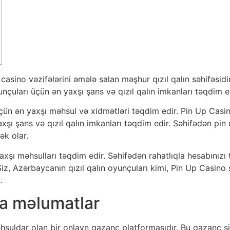
 casino vəzifələrini əmələ salan məşhur qızıl qalın səhifəsi
nçuları üçün ən yaxşı şans və qızıl qalın imkanları təqdim ed
 üçün ən yaxşı məhsul və xidmətləri təqdim edir. Pin Up Cas
şı şans və qızıl qalın imkanları təqdim edir. Səhifədən pin u
ək olar.
axşı məhsulları təqdim edir. Səhifədən rahatlıqla hesabınızı
 Siz, Azərbaycanın qızıl qalın oyunçuları kimi, Pin Up Casino s
.
a məlumatlar
uldar olan bir onlayn qazanç platformasıdır. Bu qazanç sirk