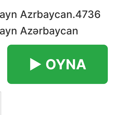
layn Azrbaycan.4736
layn Azərbaycan
▶️ OYNA