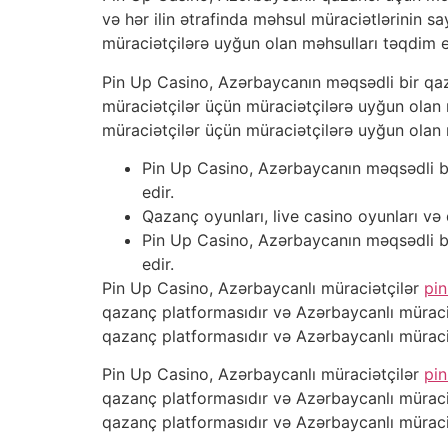
və hər ilin ətrafinda məhsul müraciətlərinin say
müraciətçilərə uyğun olan məhsulları təqdim e
Pin Up Casino, Azərbaycanın məqsədli bir qaz
müraciətçilər üçün müraciətçilərə uyğun olan
müraciətçilər üçün müraciətçilərə uyğun olan 
Pin Up Casino, Azərbaycanın məqsədli bi
edir.
Qazanç oyunları, live casino oyunları və
Pin Up Casino, Azərbaycanın məqsədli bi
edir.
Pin Up Casino, Azərbaycanlı müraciətçilər
pin
qazanç platformasıdır və Azərbaycanlı müraci
qazanç platformasıdır və Azərbaycanlı müraciə
Pin Up Casino, Azərbaycanlı müraciətçilər
pin
qazanç platformasıdır və Azərbaycanlı müraci
qazanç platformasıdır və Azərbaycanlı müraciə