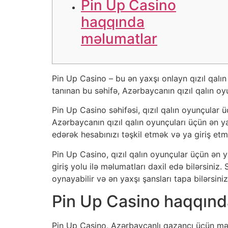
Pin Up Casino
haqqında
məlumatlar
Pin Up Casino – bu ən yaxşı onlayn qızıl qalın
tanınan bu səhifə, Azərbaycanın qızıl qalın oyu
Pin Up Casino səhifəsi, qızıl qalın oyunçular
Azərbaycanın qızıl qalın oyunçuları üçün ən yax
edərək hesabınızı təşkil etmək və ya giriş etm
Pin Up Casino, qızıl qalın oyunçular üçün ən y
giriş yolu ilə məlumatları daxil edə bilərsiniz.
oynayabilir və ən yaxşı şansları tapa bilərsiniz
Pin Up Casino haqqınd
Pin Up Casino, Azərbaycanlı qazancı üçün məhs