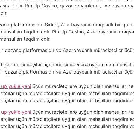
ısi artırılır. Pin Up Casino, qazanç oyunlarını, live casino o
dir.
anç platformasıdır. Sirket, Azərbaycanın məqsədli bir qaza
 məhsulları təqdim edir. Pin Up Casino, Azərbaycanın məqsə
məhsulları təqdim edir.
r qazanç platformasıdır və Azərbaycanlı müraciətçilər üçü
 digər müraciətçilər üçün müraciətçilərə uyğun olan məhsulla
r qazanç platformasıdır və Azərbaycanlı müraciətçilər üçü
 up yukle yeni
üçün müraciətçilərə uyğun olan məhsulları tə
ətçilər üçün müraciətçilərə uyğun olan məhsulları təqdim e
tçilər üçün müraciətçilərə uyğun olan məhsulları təqdim ed
 up yukle yeni
üçün müraciətçilərə uyğun olan məhsulları tə
ətçilər üçün müraciətçilərə uyğun olan məhsulları təqdim e
tçilər üçün müraciətçilərə uyğun olan məhsulları təqdim ed