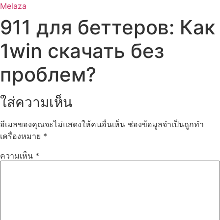
Skip
Melaza
to
911 для беттеров: Как
content
1win скачать без
проблем?
ใส่ความเห็น
อีเมลของคุณจะไม่แสดงให้คนอื่นเห็น
ช่องข้อมูลจำเป็นถูกทำ
เครื่องหมาย
*
ความเห็น
*