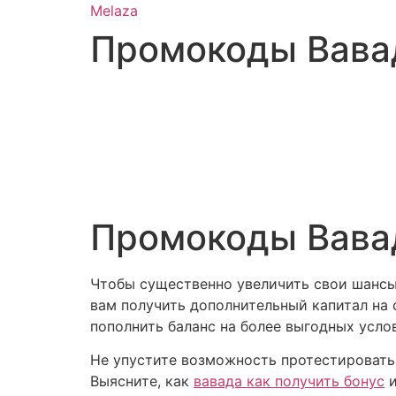
Skip
Melaza
to
Промокоды Вавад
content
Промокоды Вавад
Чтобы существенно увеличить свои шансы
вам получить дополнительный капитал на 
пополнить баланс на более выгодных усло
Не упустите возможность протестировать
Выясните, как
вавада как получить бонус
и