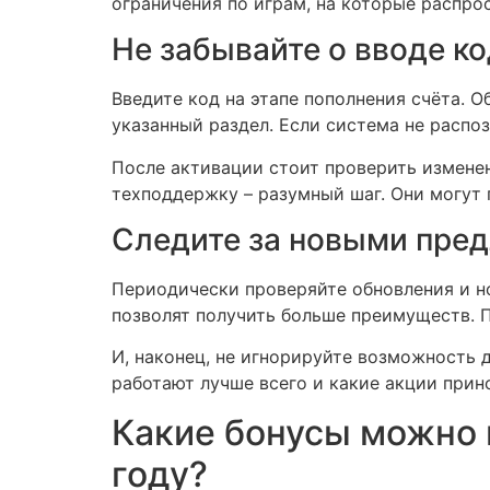
ограничения по играм, на которые распр
Не забывайте о вводе к
Введите код на этапе пополнения счёта. О
указанный раздел. Если система не распоз
После активации стоит проверить изменен
техподдержку – разумный шаг. Они могут
Следите за новыми пре
Периодически проверяйте обновления и н
позволят получить больше преимуществ. 
И, наконец, не игнорируйте возможность
работают лучше всего и какие акции прин
Какие бонусы можно 
году?