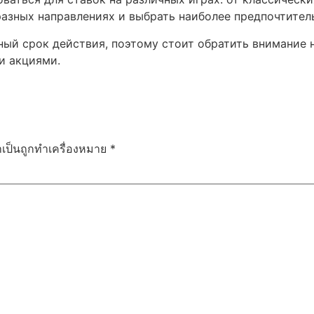
азных направлениях и выбрать наиболее предпочтитель
ый срок действия, поэтому стоит обратить внимание 
и акциями.
ำเป็นถูกทำเครื่องหมาย
*