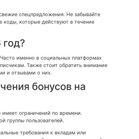
 свежие спецпредложения. Не забывайте
е коды, которые действуют в течение
 год?
. Часто именно в социальных платформах
писчикам. Также стоит обратить внимание
и и отзывами о них.
чения бонусов на
е имеет ограничений по времени.
ой группы пользователей.
мальные требования к вкладам или