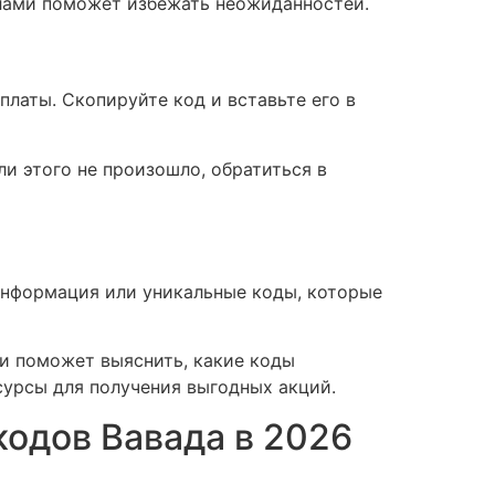
илами поможет избежать неожиданностей.
платы. Скопируйте код и вставьте его в
ли этого не произошло, обратиться в
информация или уникальные коды, которые
и поможет выяснить, какие коды
сурсы для получения выгодных акций.
одов Вавада в 2026