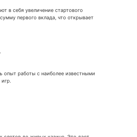
ют в себя увеличение стартового
сумму первого вклада, что открывает
.
ь опыт работы с наиболее известными
 игр.
х слотов до живых казино. Это дает